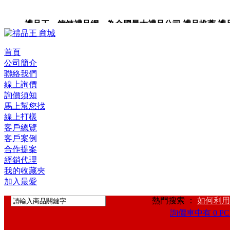
禮品王 鐘錶禮品網 為全國最大禮品公司,禮品推薦,禮品,贈
首頁
公司簡介
聯絡我們
線上詢價
詢價須知
馬上幫您找
線上打樣
客戶總覽
客戶案例
合作提案
經銷代理
我的收藏夾
加入最愛
熱門搜索 ：
如何利用
詢價車中有 0 PC