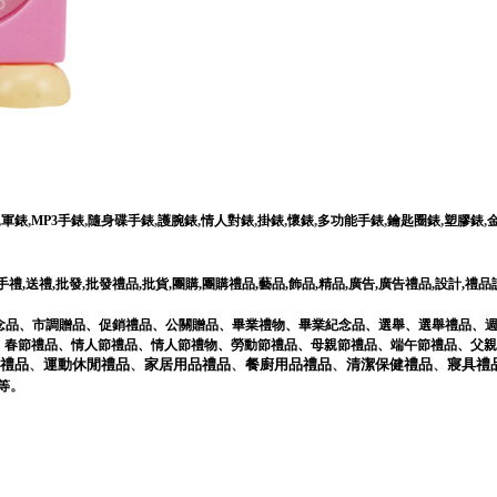
,
,
,
,
,
,
,
,
,
,
,
軍錶
MP3手錶
隨身碟手錶
護腕錶
情人對錶
掛錶
懷錶
多功能手錶
鑰匙圈錶
塑膠錶
手禮
,
送禮
,
批發
,
批發禮品
,
批貨
,
團購
,
團購禮品
,
藝品
,
飾品
,
精品
,
廣告
,
廣告禮品
,
設計
,
禮品
念品
、
市調贈品
、
促銷禮品
、
公關贈品
、
畢業禮物
、
畢業紀念品
、
選舉
、
選舉禮品
、
、
春節禮品
、
情人節禮品
、
情人節禮物
、
勞動節禮品
、
母親節禮品
、
端午節禮品
、
父親
禮品
、
運動休閒
禮品
、
家居用品
禮品
、
餐廚用品
禮品
、
清潔保健
禮品
、
寢具
禮
。
等