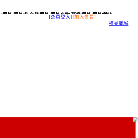
c禮品,禮品卡,企業禮品,禮品小物,高級禮品,禮品網站。
[會員登入]
|
[加入會員]
禮品商城