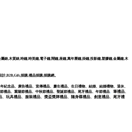
,
,
,
,
,
,
,
,
,
,
,
金屬錶
木質錶
時鐘
時英鐘,電子鐘
鬧鐘
座鐘
萬年曆鐘
掛鐘
投影鐘
塑膠鐘
金屬鐘
木
。
設計
,
B2B
,
Gift
,
採購
,
禮品採購
,
採購網
週年紀念品
、
廣告禮品
、
宣傳禮品
、
慶生禮品
、
生日禮物
、
結婚
、
結婚禮物
、
退休
、
筆
禮品
、
節禮品
、
重陽節禮品
、
中秋節禮品
、
聖誕節禮品
、
尾牙禮品
、
年節禮品
、
品
、
玩具
禮品
、
服裝
禮品
、
獎盃獎牌
禮品
、
隨身碟
禮品
、
創意
禮品
、
尾牙
禮