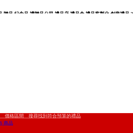
品,紀念品,禮贈品公司,禮品店,禮品盒,禮品客製化,創意禮品,3
 價格區間 搜尋找到符合預算的禮品
S 商品