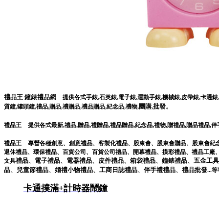
禮品王
鐘錶禮品網
,
,
,
,
,
,
提供各式手錶
石英錶
電子錶
運動手錶
機械錶
皮帶錶
卡通錶
,
,
,
,
,
,
,
,
團購
,
批發
。
質鐘
罐頭鐘
禮品
贈品
禮贈品
禮品贈品
紀念品
禮物
,
,
,
,
,
,
,
禮品王
提供各式最新
禮品
贈品
禮贈品
禮品贈品
紀念品
禮物
贈禮品
,
贈品禮品
,
伴
禮品王
專營各種
創意
、
創意禮品
、
客製化禮品
、
股東會
、
股東會贈品
、
股東會紀
退休禮品
、
環保禮品
、
百貨公司
、
百貨公司禮品
、
開幕禮品
、
摸彩禮品
、
禮品工廠
禮品
、
電子
禮品
、
電器
禮品
、
皮件
禮品
、
箱袋
禮品
、
鐘錶
禮品
、
五金工具
文具
品
、
兒童節
禮品
、
婚禮小物
禮品
、
工商日誌
禮品
、
伴手禮
禮品
、
禮品
批發
...
等
卡通撲滿+計時器鬧鐘