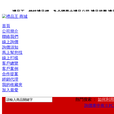
禮品王 鐘錶禮品網 為全國最大禮品公司,禮品推薦,禮品,贈
卡,企業禮品,禮品小物,高級禮品,禮品網站。
首頁
公司簡介
聯絡我們
線上詢價
詢價須知
馬上幫您找
線上打樣
客戶總覽
客戶案例
合作提案
經銷代理
我的收藏夾
加入最愛
熱門搜索 ：
如何利用
詢價車中有 0 PC