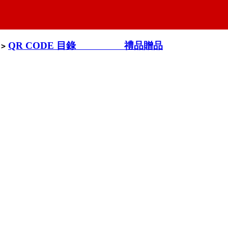
QR CODE 目錄 禮品贈品
>