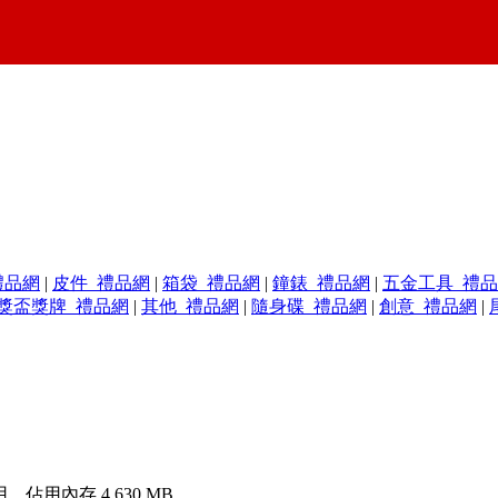
禮品網
|
皮件_禮品網
|
箱袋_禮品網
|
鐘錶_禮品網
|
五金工具_禮
獎盃獎牌_禮品網
|
其他_禮品網
|
隨身碟_禮品網
|
創意_禮品網
|
。
用，佔用內存 4.630 MB