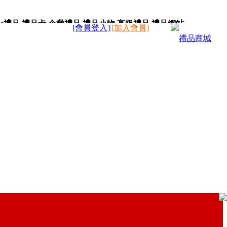
c禮品,禮品卡,企業禮品,禮品小物,高級禮品,禮品網站。
[會員登入]
|
[加入會員]
禮品商城