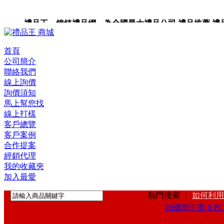
禮品王 鐘錶禮品網 為全國最大禮品公司,禮品推薦,禮品,贈
首頁
公司簡介
聯絡我們
線上詢價
詢價須知
馬上幫您找
線上打樣
客戶總覽
客戶案例
合作提案
經銷代理
我的收藏夾
加入最愛
熱門搜索 ：
如何利用
詢價車中有 0 PC