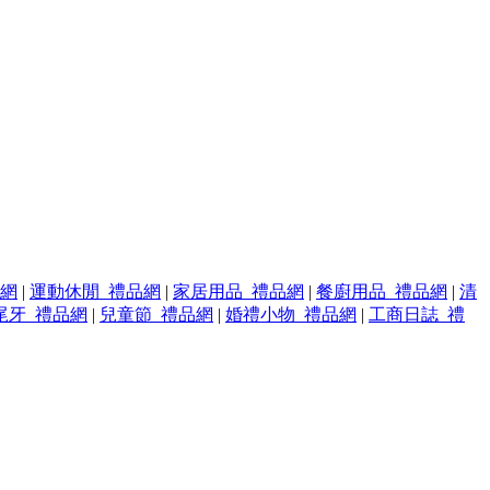
品網
|
運動休閒_禮品網
|
家居用品_禮品網
|
餐廚用品_禮品網
|
清
尾牙_禮品網
|
兒童節_禮品網
|
婚禮小物_禮品網
|
工商日誌_禮