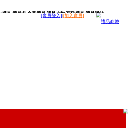
c禮品,禮品卡,企業禮品,禮品小物,高級禮品,禮品網站。
[會員登入]
|
[加入會員]
禮品商城