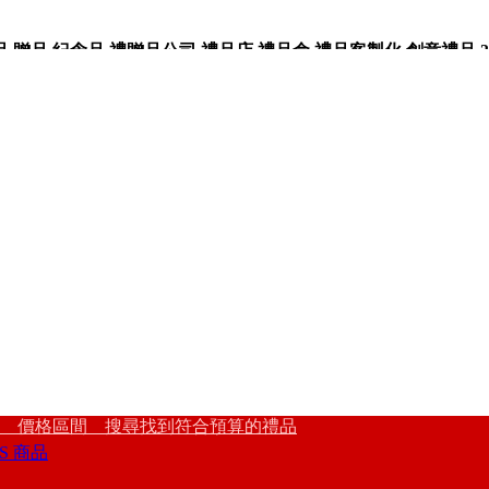
品,紀念品,禮贈品公司,禮品店,禮品盒,禮品客製化,創意禮品,3
 價格區間 搜尋找到符合預算的禮品
S 商品