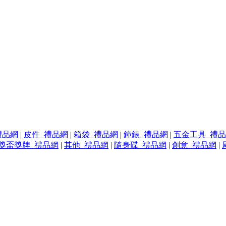
禮品網
|
皮件_禮品網
|
箱袋_禮品網
|
鐘錶_禮品網
|
五金工具_禮
獎盃獎牌_禮品網
|
其他_禮品網
|
隨身碟_禮品網
|
創意_禮品網
|
。