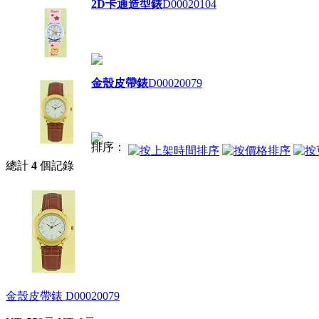
2D卡通造型錶
D00020104
金殼皮帶錶
D00020079
排序：
總計
4
個記錄
金殼皮帶錶
D00020079