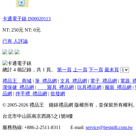
卡通電子錶
D00020113
NT: 250元
NT: 0元
已有 人評論
總計 4 個記錄，共 1 頁。
第一頁
上一頁
下一頁
最末頁
禮品王 商城
|
筆_禮品網
|
文具_禮品網
|
電子_禮品網
|
電器_
潔保健_禮品網
|
寢具_禮品網
|
玩具禮品網
|
服裝_禮品網
|
品網
|
伴手禮_禮品網
|
批發網
© 2005-2026 禮品王 鐘錶禮品網 版權所有，並保留所有權利
台北市中山區南京西路5之1號8樓
服務熱線: +886-2-2511-8311 E-mail:
service@bestgift.com.tw