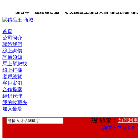
禮品王 鐘錶禮品網 為全國最大禮品公司,禮品推薦,禮品,贈
首頁
公司簡介
聯絡我們
線上詢價
詢價須知
馬上幫您找
線上打樣
客戶總覽
客戶案例
合作提案
經銷代理
我的收藏夾
加入最愛
熱門搜索 ：
如何利用
詢價車中有 0 PC