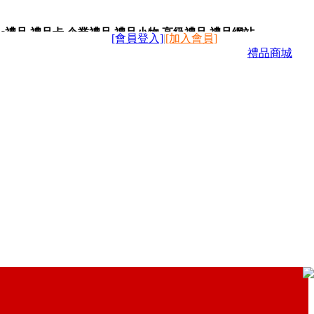
c禮品,禮品卡,企業禮品,禮品小物,高級禮品,禮品網站。
[會員登入]
|
[加入會員]
禮品商城