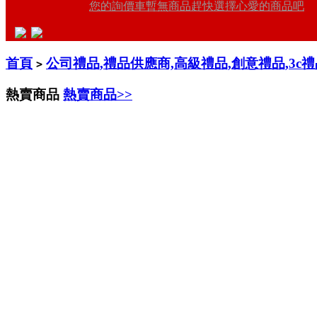
您的詢價車暫無商品趕快選擇心愛的商品吧
首頁
公司禮品,禮品供應商,高級禮品,創意禮品,3c
>
熱賣商品
熱賣商品>>