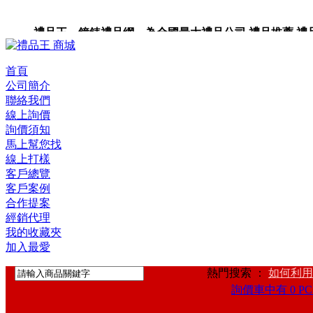
禮品王 鐘錶禮品網 為全國最大禮品公司,禮品推薦,禮品,贈
首頁
公司簡介
聯絡我們
線上詢價
詢價須知
馬上幫您找
線上打樣
客戶總覽
客戶案例
合作提案
經銷代理
我的收藏夾
加入最愛
熱門搜索 ：
如何利用
詢價車中有 0 PC