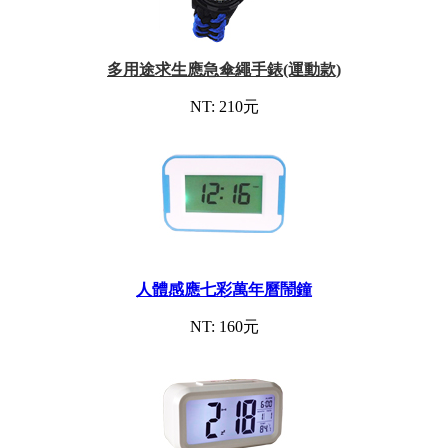
多用途求生應急傘繩手錶(運動款)
NT: 210元
人體感應七彩萬年曆鬧鐘
NT: 160元