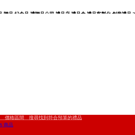
品,紀念品,禮贈品公司,禮品店,禮品盒,禮品客製化,創意禮品,3
 價格區間 搜尋找到符合預算的禮品
S 商品