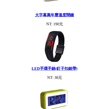
大字幕萬年曆溫度鬧鐘
NT: 190元
LED手環手錶(釘子扣錶帶)
NT: 38元