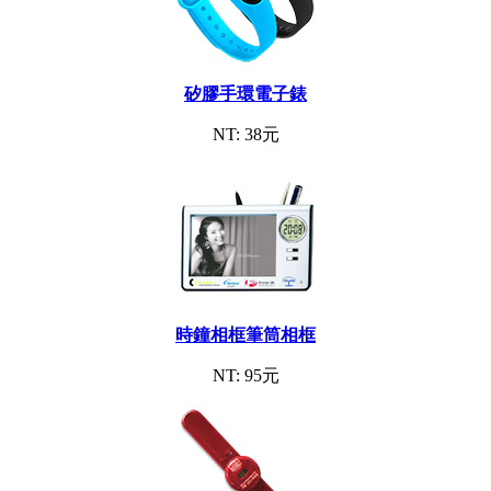
矽膠手環電子錶
NT: 38元
時鐘相框筆筒相框
NT: 95元