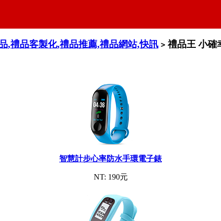
禮品,禮品客製化,禮品推薦,禮品網站,快訊
禮品王 小確
>
智慧計步心率防水手環電子錶
NT: 190元