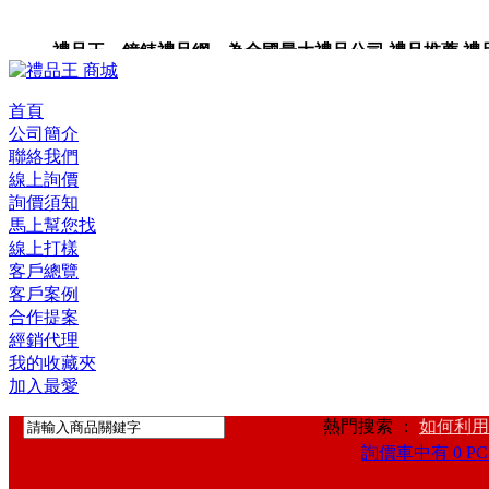
禮品王 鐘錶禮品網 為全國最大禮品公司,禮品推薦,禮品,贈
卡,企業禮品,禮品小物,高級禮品,禮品網站。
首頁
公司簡介
聯絡我們
線上詢價
詢價須知
馬上幫您找
線上打樣
客戶總覽
客戶案例
合作提案
經銷代理
我的收藏夾
加入最愛
熱門搜索 ：
如何利用
詢價車中有 0 PC