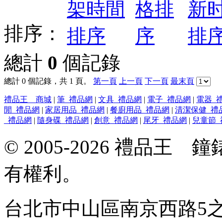
排序：
總計
0
個記錄
總計 0 個記錄，共 1 頁。
第一頁
上一頁
下一頁
最末頁
禮品王 商城
|
筆_禮品網
|
文具_禮品網
|
電子_禮品網
|
電器_
閒_禮品網
|
家居用品_禮品網
|
餐廚用品_禮品網
|
清潔保健_禮
_禮品網
|
隨身碟_禮品網
|
創意_禮品網
|
尾牙_禮品網
|
兒童節_
© 2005-2026 禮品
有權利。
台北市中山區南京西路5之