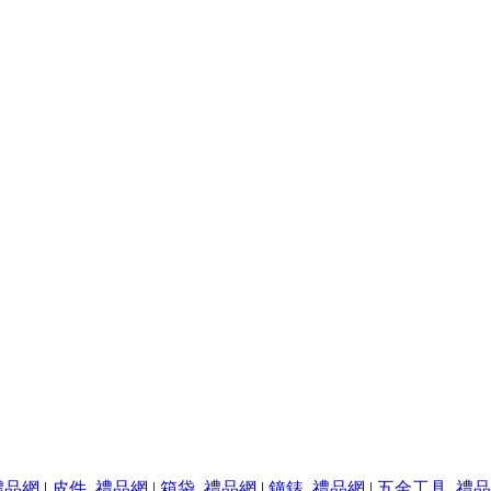
禮品網
|
皮件_禮品網
|
箱袋_禮品網
|
鐘錶_禮品網
|
五金工具_禮