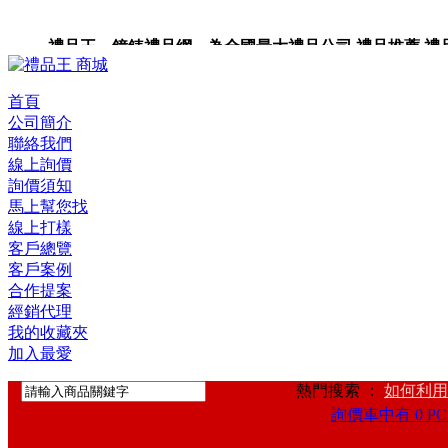
禮品王 鐘錶禮品網 為全國最大禮品公司,禮品推薦,禮品,贈
首頁
公司簡介
聯絡我們
線上詢價
詢價須知
馬上幫您找
線上打樣
客戶總覽
客戶案例
合作提案
經銷代理
我的收藏夾
加入最愛
熱門搜索 ：
如何利用
詢價車中有 0 PC