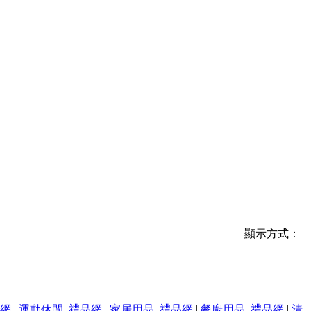
顯示方式：
品網
|
運動休閒_禮品網
|
家居用品_禮品網
|
餐廚用品_禮品網
|
清