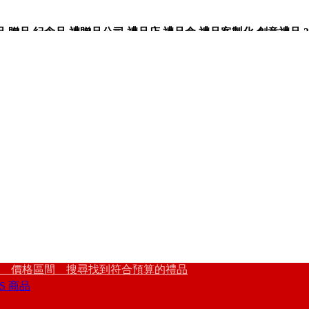
品,紀念品,禮贈品公司,禮品店,禮品盒,禮品客製化,創意禮品,3
 價格區間 搜尋找到符合預算的禮品
S 商品