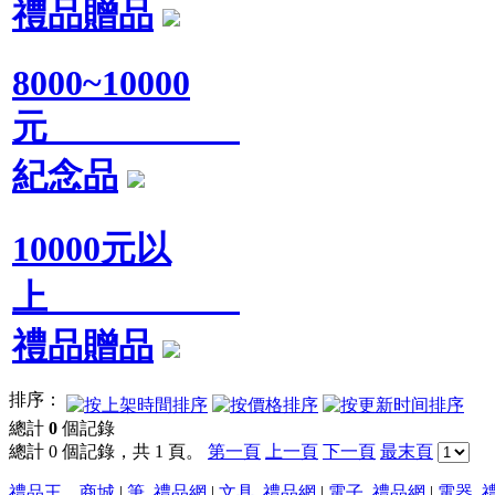
禮品贈品
8000~10000
元
紀念品
10000元以
上
禮品贈品
排序：
總計
0
個記錄
總計 0 個記錄，共 1 頁。
第一頁
上一頁
下一頁
最末頁
禮品王 商城
|
筆_禮品網
|
文具_禮品網
|
電子_禮品網
|
電器_