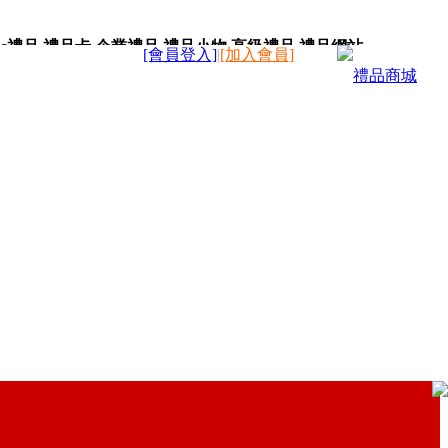
c禮品,禮品卡,企業禮品,禮品小物,高級禮品,禮品網站。
[會員登入]
|
[加入會員]
禮品商城